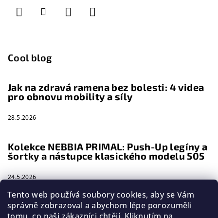
Cool blog
Jak na zdravá ramena bez bolesti: 4 videa
pro obnovu mobility a síly
28.5.2026
Kolekce NEBBIA PRIMAL: Push-Up legíny a
šortky a nástupce klasického modelu 505
24.5.2026
Tento web používá soubory cookies, aby se Vám
Extrémní proměny 2026 na TV Nova:
správně zobrazoval a abychom lépe porozuměli
Dosáhněte své „druhé šance na život“ v
tomu, co naši zákazníci chtějí. Kliknutím na