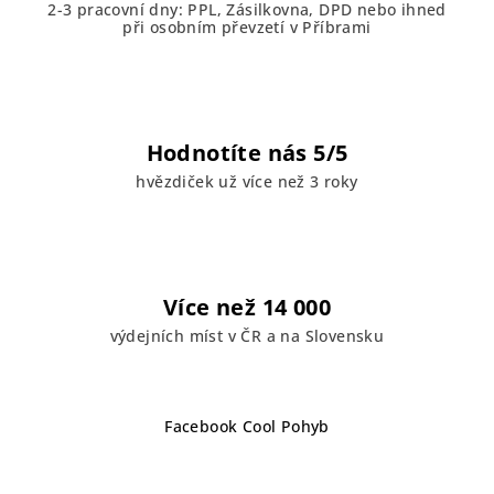
2-3 pracovní dny: PPL, Zásilkovna, DPD nebo ihned
při osobním převzetí v Příbrami
Hodnotíte nás 5/5
hvězdiček už více než 3 roky
Více než 14 000
výdejních míst v ČR a na Slovensku
Z
Facebook Cool Pohyb
á
p