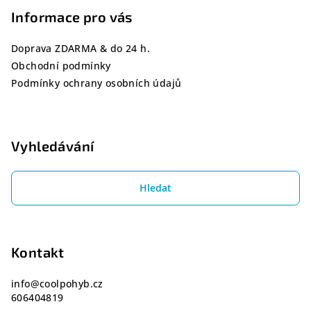
a
Informace pro vás
t
í
Doprava ZDARMA & do 24 h.
Obchodní podmínky
Podmínky ochrany osobních údajů
Vyhledávání
Hledat
Kontakt
info
@
coolpohyb.cz
606404819