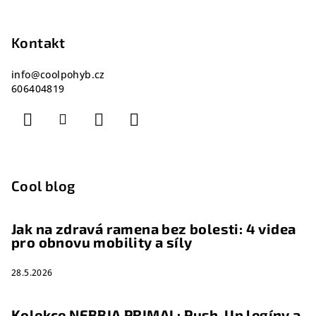
Kontakt
info
@
coolpohyb.cz
606404819
Cool blog
Jak na zdravá ramena bez bolesti: 4 videa
pro obnovu mobility a síly
28.5.2026
Kolekce NEBBIA PRIMAL: Push-Up legíny a