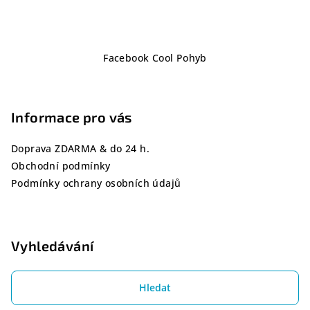
Z
Facebook Cool Pohyb
á
p
a
Informace pro vás
t
í
Doprava ZDARMA & do 24 h.
Obchodní podmínky
Podmínky ochrany osobních údajů
Vyhledávání
Hledat