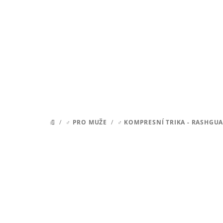
Přejít
na
obsah
/
♂ PRO MUŽE
/
♂ KOMPRESNÍ TRIKA - RASHGU
DOMŮ