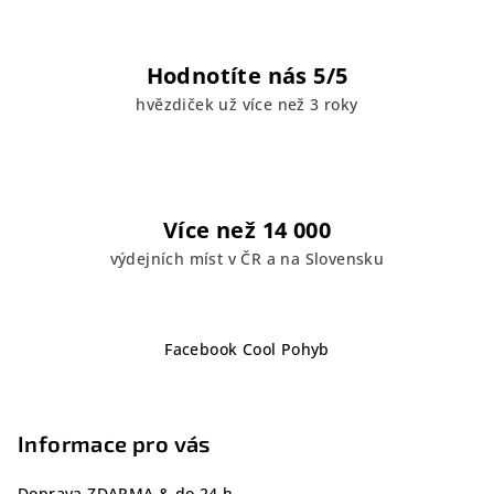
Hodnotíte nás 5/5
hvězdiček už více než 3 roky
Více než 14 000
výdejních míst v ČR a na Slovensku
Z
Facebook Cool Pohyb
á
p
a
Informace pro vás
t
í
Doprava ZDARMA & do 24 h.