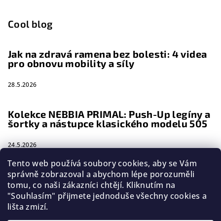
Cool blog
Jak na zdravá ramena bez bolesti: 4 videa
pro obnovu mobility a síly
28.5.2026
Kolekce NEBBIA PRIMAL: Push-Up legíny a
šortky a nástupce klasického modelu 505
24.5.2026
Tento web používá soubory cookies, aby se Vám
Extrémní proměny 2026 na TV Nova:
správně zobrazoval a abychom lépe porozuměli
Dosáhněte své „druhé šance na život“ v
tomu, co naši zákazníci chtějí. Kliknutím na
oblečení NEBBIA
"Souhlasím" přijmete jednoduše všechny cookies a
lišta zmizí.
1.3.2026