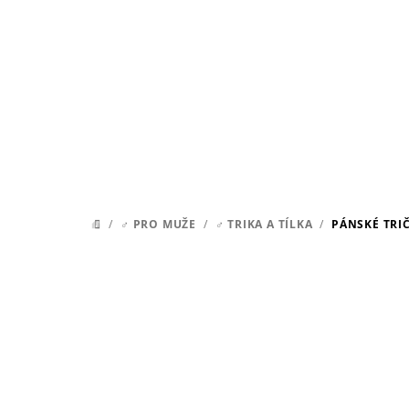
Přejít
na
obsah
/
♂ PRO MUŽE
/
♂ TRIKA A TÍLKA
/
PÁNSKÉ TRI
DOMŮ