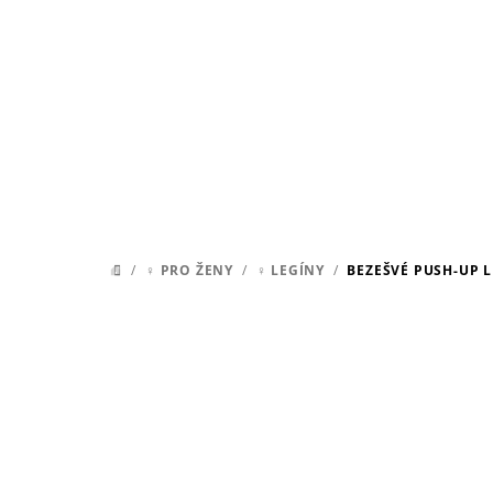
Přejít
na
obsah
/
♀ PRO ŽENY
/
♀ LEGÍNY
/
BEZEŠVÉ PUSH-UP L
DOMŮ