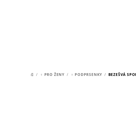
Přejít
na
obsah
/
♀ PRO ŽENY
/
♀ PODPRSENKY
/
BEZEŠVÁ SPO
DOMŮ