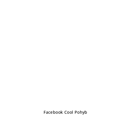
Z
Facebook Cool Pohyb
á
p
a