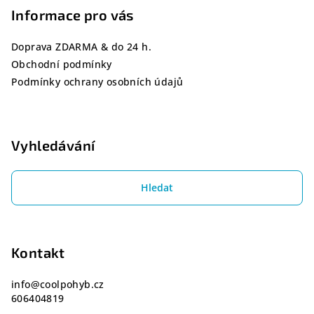
Informace pro vás
t
í
Doprava ZDARMA & do 24 h.
Obchodní podmínky
Podmínky ochrany osobních údajů
Vyhledávání
Hledat
Kontakt
info
@
coolpohyb.cz
606404819