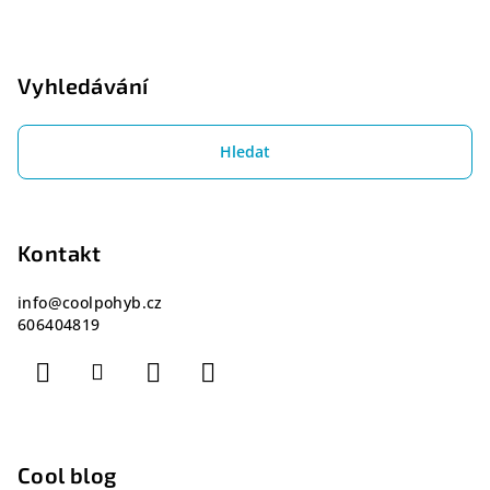
Vyhledávání
Hledat
Kontakt
info
@
coolpohyb.cz
606404819
Cool blog