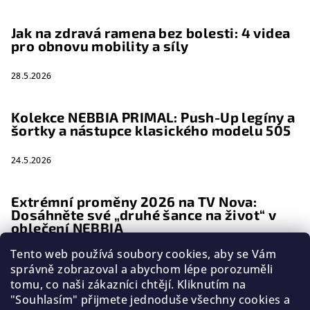
Jak na zdravá ramena bez bolesti: 4 videa
pro obnovu mobility a síly
28.5.2026
Kolekce NEBBIA PRIMAL: Push-Up legíny a
šortky a nástupce klasického modelu 505
24.5.2026
Extrémní proměny 2026 na TV Nova:
Dosáhněte své „druhé šance na život“ v
oblečení NEBBIA
Tento web používá soubory cookies, aby se Vám
1.3.2026
správně zobrazoval a abychom lépe porozuměli
tomu, co naši zákazníci chtějí. Kliknutím na
"Souhlasím" přijmete jednoduše všechny cookies a
Copyright 2026
Cool Pohyb
. Všechna práva vyhrazena.