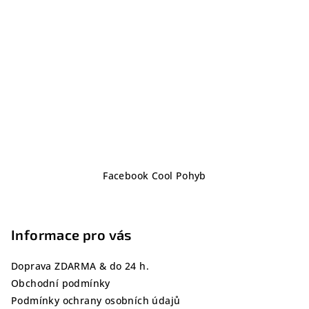
Z
Facebook Cool Pohyb
á
p
a
Informace pro vás
t
í
Doprava ZDARMA & do 24 h.
Obchodní podmínky
Podmínky ochrany osobních údajů