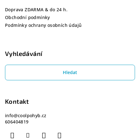
í
Doprava ZDARMA & do 24 h.
Obchodní podmínky
Podmínky ochrany osobních údajů
Vyhledávání
Hledat
Kontakt
info
@
coolpohyb.cz
606404819