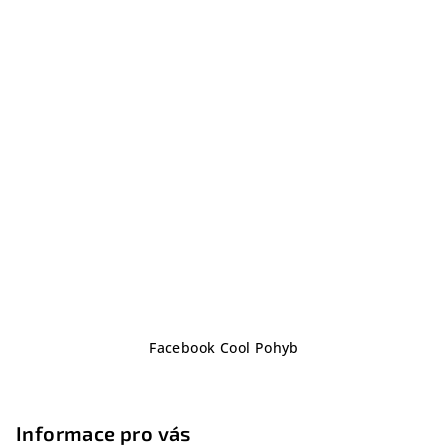
Z
Facebook Cool Pohyb
á
p
a
Informace pro vás
t