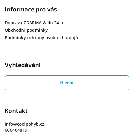
a
Informace pro vás
t
í
Doprava ZDARMA & do 24 h.
Obchodní podmínky
Podmínky ochrany osobních údajů
Vyhledávání
Hledat
Kontakt
info
@
coolpohyb.cz
606404819