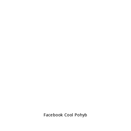
Z
Facebook Cool Pohyb
á
p