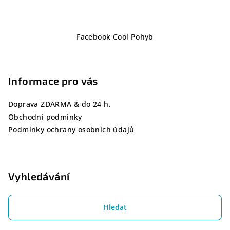
Z
Facebook Cool Pohyb
á
p
a
Informace pro vás
t
í
Doprava ZDARMA & do 24 h.
Obchodní podmínky
Podmínky ochrany osobních údajů
Vyhledávání
Hledat