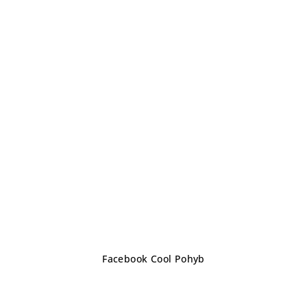
Z
Facebook Cool Pohyb
á
p
a