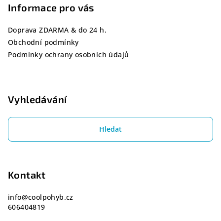
Informace pro vás
t
í
Doprava ZDARMA & do 24 h.
Obchodní podmínky
Podmínky ochrany osobních údajů
Vyhledávání
Hledat
Kontakt
info
@
coolpohyb.cz
606404819