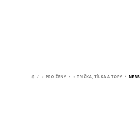
Přejít
na
obsah
/
♀ PRO ŽENY
/
♀ TRIČKA, TÍLKA A TOPY
/
NEBB
DOMŮ